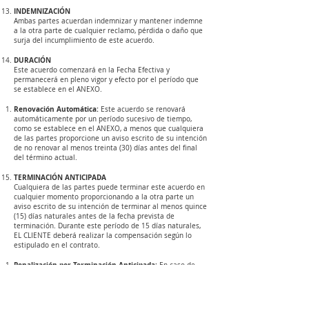
INDEMNIZACIÓN
Ambas partes acuerdan indemnizar y mantener indemne
a la otra parte de cualquier reclamo, pérdida o daño que
surja del incumplimiento de este acuerdo.
DURACIÓN
Este acuerdo comenzará en la Fecha Efectiva y
permanecerá en pleno vigor y efecto por el período que
se establece en el ANEXO.
Renovación Automática:
Este acuerdo se renovará
automáticamente por un período sucesivo de tiempo,
como se establece en el ANEXO, a menos que cualquiera
de las partes proporcione un aviso escrito de su intención
de no renovar al menos treinta (30) días antes del final
del término actual.
TERMINACIÓN ANTICIPADA
Cualquiera de las partes puede terminar este acuerdo en
cualquier momento proporcionando a la otra parte un
aviso escrito de su intención de terminar al menos quince
(15) días naturales antes de la fecha prevista de
terminación. Durante este período de 15 días naturales,
EL CLIENTE deberá realizar la compensación según lo
estipulado en el contrato.
Penalización por Terminación Anticipada:
En caso de
que EL CLIENTE decida terminar el contrato antes de la
finalización del plazo acordado, deberá pagar una
penalización equivalente a un mes y medio (1.5 meses)
de servicio.