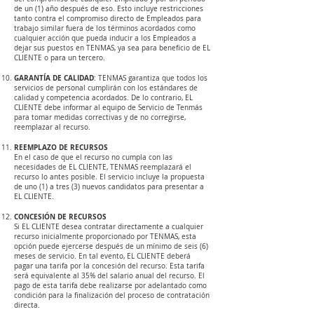
de un (1) año después de eso. Esto incluye restricciones
tanto contra el compromiso directo de Empleados para
trabajo similar fuera de los términos acordados como
cualquier acción que pueda inducir a los Empleados a
dejar sus puestos en TENMAS, ya sea para beneficio de EL
CLIENTE o para un tercero.
GARANTÍA DE CALIDAD
: TENMAS garantiza que todos los
servicios de personal cumplirán con los estándares de
calidad y competencia acordados. De lo contrario, EL
CLIENTE debe informar al equipo de Servicio de Tenmás
para tomar medidas correctivas y de no corregirse,
reemplazar al recurso.
REEMPLAZO DE RECURSOS
En el caso de que el recurso no cumpla con las
necesidades de EL CLIENTE, TENMAS reemplazará el
recurso lo antes posible. El servicio incluye la propuesta
de uno (1) a tres (3) nuevos candidatos para presentar a
EL CLIENTE.
CONCESIÓN DE RECURSOS
Si EL CLIENTE desea contratar directamente a cualquier
recurso inicialmente proporcionado por TENMAS, esta
opción puede ejercerse después de un mínimo de seis (6)
meses de servicio. En tal evento, EL CLIENTE deberá
pagar una tarifa por la concesión del recurso. Esta tarifa
será equivalente al 35% del salario anual del recurso. El
pago de esta tarifa debe realizarse por adelantado como
condición para la finalización del proceso de contratación
directa.