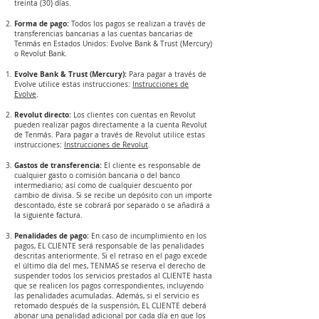
treinta (30) días.
Forma de pago:
Todos los pagos se realizan a través de
transferencias bancarias a las cuentas bancarias de
Tenmás en Estados Unidos: Evolve Bank & Trust (Mercury)
o Revolut Bank.
Evolve Bank & Trust (Mercury):
Para pagar a través de
Evolve utilice estas instrucciones:
Instrucciones de
Evolve
.
Revolut directo:
Los clientes con cuentas en Revolut
pueden realizar pagos directamente a la cuenta Revolut
de Tenmás. Para pagar a través de Revolut utilice estas
instrucciones:
Instrucciones de Revolut
.
Gastos de transferencia:
El cliente es responsable de
cualquier gasto o comisión bancaria o del banco
intermediario; así como de cualquier descuento por
cambio de divisa. Si se recibe un depósito con un importe
descontado, éste se cobrará por separado o se añadirá a
la siguiente factura.
Penalidades de pago:
En caso de incumplimiento en los
pagos, EL CLIENTE será responsable de las penalidades
descritas anteriormente. Si el retraso en el pago excede
el último día del mes, TENMAS se reserva el derecho de
suspender todos los servicios prestados al CLIENTE hasta
que se realicen los pagos correspondientes, incluyendo
las penalidades acumuladas. Además, si el servicio es
retomado después de la suspensión, EL CLIENTE deberá
abonar una penalidad adicional por cada día en que los