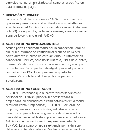
servicios no fueron prestados, tal como se especifica en
esta política de pago.​
UBICACIÓN Y HORARIO
La ubicación de los recursos es 100% remota a menos
que se requiera presencial o híbrido, cuyos detalles se
acordarán en el ANEXO. Las horas laborales estándar son
ocho (8) horas por día, de lunes a viernes, a menos que se
acuerde lo contrario en el ANEXO
.
ACUERDO DE NO DIVULGACIÓN (NDA)
Ambas partes acuerdan mantener la confidencialidad de
cualquier información confidencial recibida de la otra
parte durante el curso de este Acuerdo. La información
confidencial incluye, pero no se limita a, listas de clientes,
información de precios, secretos comerciales y cualquier
otra información no pública divulgada por cualquiera de
las partes. LAS PARTES no pueden compartir la
información confidencial divulgada con partes no
autorizadas.
ACUERDO DE NO SOLICITACIÓN
EL CLIENTE reconoce que al contratar los servicios de
personal de TENMAS, pueden ser presentados a
empleados, colaboradores o candidatos (colectivamente
referidos como "Empleados"). EL CLIENTE acuerda no
emplear, contratar, subcontratar, solicitar o de otra
manera comprometer a ninguno de estos Empleados
fuera del alcance del trabajo previamente acordado en el
ANEXO, sin el consentimiento expreso y escrito de
TENMAS. Este compromiso se extiende por la duración
del compromiso de cualquier Empleado y por un periodo