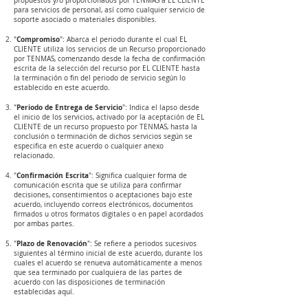
propuestos y/o proporcionados por TENMAS a EL CLIENTE
para servicios de personal, así como cualquier servicio de
soporte asociado o materiales disponibles.
Compromiso
"
": Abarca el periodo durante el cual EL
CLIENTE utiliza los servicios de un Recurso proporcionado
por TENMAS, comenzando desde la fecha de confirmación
escrita de la selección del recurso por EL CLIENTE hasta
la terminación o fin del periodo de servicio según lo
establecido en este acuerdo.
Periodo de Entrega de Servicio
"
": Indica el lapso desde
el inicio de los servicios, activado por la aceptación de EL
CLIENTE de un recurso propuesto por TENMAS, hasta la
conclusión o terminación de dichos servicios según se
especifica en este acuerdo o cualquier anexo
relacionado.
Confirmación Escrita
"
": Significa cualquier forma de
comunicación escrita que se utiliza para confirmar
decisiones, consentimientos o aceptaciones bajo este
acuerdo, incluyendo correos electrónicos, documentos
firmados u otros formatos digitales o en papel acordados
por ambas partes.
Plazo de Renovación
"
": Se refiere a periodos sucesivos
siguientes al término inicial de este acuerdo, durante los
cuales el acuerdo se renueva automáticamente a menos
que sea terminado por cualquiera de las partes de
acuerdo con las disposiciones de terminación
establecidas aquí.