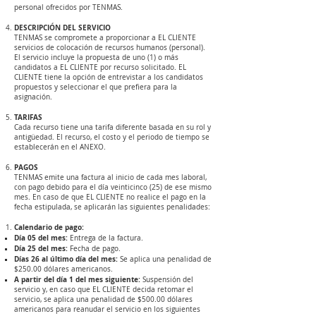
personal ofrecidos por TENMAS.
DESCRIPCIÓN DEL SERVICIO
TENMAS se compromete a proporcionar a EL CLIENTE
servicios de colocación de recursos humanos (personal).
El servicio incluye la propuesta de uno (1) o más
candidatos a EL CLIENTE por recurso solicitado. EL
CLIENTE tiene la opción de entrevistar a los candidatos
propuestos y seleccionar el que prefiera para la
asignación.
TARIFAS
Cada recurso tiene una tarifa diferente basada en su rol y
antigüedad. El recurso, el costo y el periodo de tiempo se
establecerán en el ANEXO.
PAGOS
TENMAS emite una factura al inicio de cada mes laboral,
con pago debido para el día veinticinco (25) de ese mismo
mes. En caso de que EL CLIENTE no realice el pago en la
fecha estipulada, se aplicarán las siguientes penalidades:
Calendario de pago:
​Día 05 del mes:
Entrega de la factura.
Día 25 del mes:
Fecha de pago.
Días 26 al último día del mes:
Se aplica una penalidad de
$250.00 dólares americanos.
A partir del día 1 del mes siguiente:
Suspensión del
servicio y, en caso que EL CLIENTE decida retomar el
servicio, se aplica una penalidad de $500.00 dólares
americanos para reanudar el servicio en los siguientes