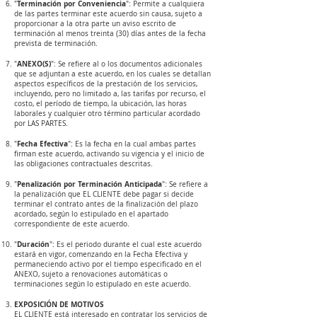
Terminación por Conveniencia
"
": Permite a cualquiera
de las partes terminar este acuerdo sin causa, sujeto a
proporcionar a la otra parte un aviso escrito de
terminación al menos treinta (30) días antes de la fecha
prevista de terminación.
ANEXO(S)
"
": Se refiere al o los documentos adicionales
que se adjuntan a este acuerdo, en los cuales se detallan
aspectos específicos de la prestación de los servicios,
incluyendo, pero no limitado a, las tarifas por recurso, el
costo, el período de tiempo, la ubicación, las horas
laborales y cualquier otro término particular acordado
por LAS PARTES.
Fecha Efectiva
"
": Es la fecha en la cual ambas partes
firman este acuerdo, activando su vigencia y el inicio de
las obligaciones contractuales descritas.
Penalización por Terminación Anticipada
"
": Se refiere a
la penalización que EL CLIENTE debe pagar si decide
terminar el contrato antes de la finalización del plazo
acordado, según lo estipulado en el apartado
correspondiente de este acuerdo.
Duración
"
": Es el periodo durante el cual este acuerdo
estará en vigor, comenzando en la Fecha Efectiva y
permaneciendo activo por el tiempo especificado en el
ANEXO, sujeto a renovaciones automáticas o
terminaciones según lo estipulado en este acuerdo.
EXPOSICIÓN DE MOTIVOS
EL CLIENTE está interesado en contratar los servicios de