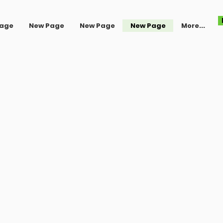
Page
New Page
New Page
New Page
More...